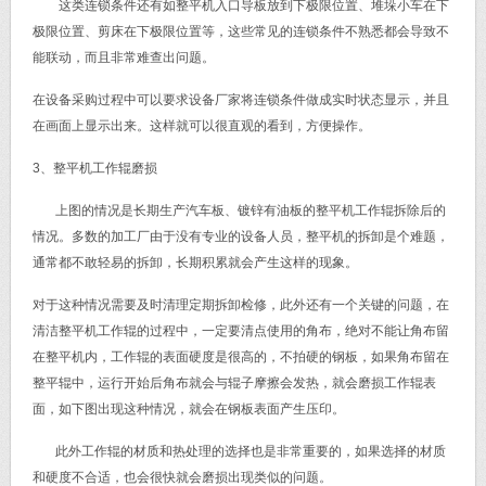
这类连锁条件还有如整平机入口导板放到下极限位置、堆垛小车在下
极限位置、剪床在下极限位置等，这些常见的连锁条件不熟悉都会导致不
能联动，而且非常难查出问题。
在设备采购过程中可以要求设备厂家将连锁条件做成实时状态显示，并且
在画面上显示出来。这样就可以很直观的看到，方便操作。
3、整平机工作辊磨损
上图的情况是长期生产汽车板、镀锌有油板的整平机工作辊拆除后的
情况。多数的加工厂由于没有专业的设备人员，整平机的拆卸是个难题，
通常都不敢轻易的拆卸，长期积累就会产生这样的现象。
对于这种情况需要及时清理定期拆卸检修，此外还有一个关键的问题，在
清洁整平机工作辊的过程中，一定要清点使用的角布，绝对不能让角布留
在整平机内，工作辊的表面硬度是很高的，不拍硬的钢板，如果角布留在
整平辊中，运行开始后角布就会与辊子摩擦会发热，就会磨损工作辊表
面，如下图出现这种情况，就会在钢板表面产生压印。
此外工作辊的材质和热处理的选择也是非常重要的，如果选择的材质
和硬度不合适，也会很快就会磨损出现类似的问题。