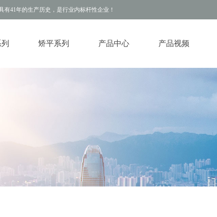
具有41年的生产历史，是行业内标杆性企业！
系列
矫平系列
产品中心
产品视频